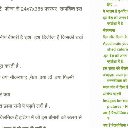
लिए ...
र्ट फोन्स से 24x7x365 परस्पर सम्पर्कित इस
ये आलम है दु-भाँत
इस देश की जनता द
प्रतीक्षा में है
सेहतनामा
ीय बीमारी है 'हश- हश डिजीज' है जिसकी चर्चा
दिल और दिमाग के ल
Accelerate yo
shed calorie
.इस देश की जनता 
प्रतीक्षा में है.
ूस करती है .
इस शख्श को बोलने क
पांचहज़ार साला हम
 क्या नौकरशाह ,नेता ,क्या डॉ .क्या फ़िल्मी
मननशीलता की प
ध्यान योग में छिपा
र क्या
आरोग्य प्रहरी
Images for red
 छाया सभी पे पड़ने लगी है .
pictures - 
क्या है पैराफीलिया
्लिनिक हैं इंडिया में जो इस बीमारी को अलग से
?
क्या है पैराफीलिया