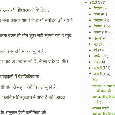
▼
2013
(873)
►
दिसंबर
(60)
र उम्र की मोहतरमाओं के लिए .
►
नवंबर
(81)
 चला उसका अपने ही हाथों संपीडन ,हो रहा है
►
अक्टूबर
(71)
►
सितंबर
(109)
►
अगस्त
(101)
ातना देकर ही यौन सुख नहीं लूटता रहा है खुद
►
जुलाई
(74)
►
जून
(32)
►
मई
(36)
 स्वपीडन- रतिक बन चुका है .
►
अप्रैल
(38)
प चाहे तो कह सकते हैं .सेक्स एडिक्ट ,यौन-
►
मार्च
(66)
►
फ़रवरी
(101)
▼
जनवरी
(104)
ब्दावली में पैराफिलियाक .
सेहत
सेहतनामा : नमक से
ी यौन से बहुत आगे निकल चुकी है .
की सेहत की न.
्लिनिक हिन्दुस्तान में अभी हैं नहीं .सख्त
क्या पारखी दृष्टि पा
लिए...
आरोग्य प्रहरी
 के अनुसार ऐसी क्लीनिकों की .
क्या पारखी दृष्टि पा