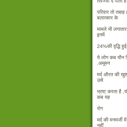
तवज्जो दे पाती हैं
परिवार तो तबाह ह
बलात्कार के
मामले भी लगातार ब
इनमें
24%की वृद्धि हुई 
ये लोग कब यौन श
.अमूमन
मर्द औरत की खु
उसे
भ्रष्ट करता है ,
कब यह
रोग
मर्द की मनमर्जी 
नहीं .