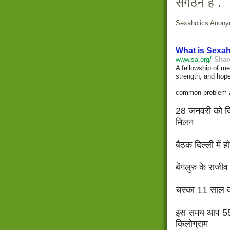
संगठन हैं .
Sexaholics Anony
What is
Sexah
www.sa.org/
Shar
A fellowship of m
strength, and hope
common problem an
28 जनवरी को दिल
मिलन
बैठक दिल्ली में हो
बेंगलुरु के राजीव
चस्का 11 साल की
इस समय आप 55 स
किलोग्राम