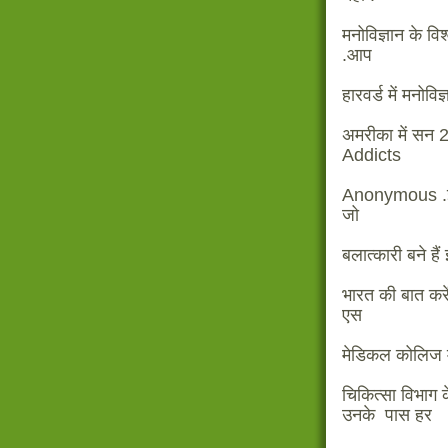
मनोविज्ञान के वि
.आप
हारवर्ड में मनोविज्
अमरीका में सन 2
Addicts
Anonymous .इसमे
जो
बलात्कारी बने हैं
भारत की बात करें 
एस
मेडिकल कोलिज मु
चिकित्सा विभाग 
उनके पास हर