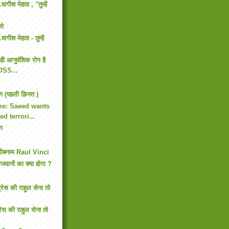
ागीश मेहता , "तुम्हें
लो
गीश मेहता - तुम्हें
ही आनुवंशिक रोग है
SS...
ग (पहली क़िस्त )
me: Saeed wants
ed terrori...
ंग
ंधीबनाम Raul Vinci
जवानों का क्या होगा ?
्रेस की राहुल सेना तो
रेस की राहुल सेना तो