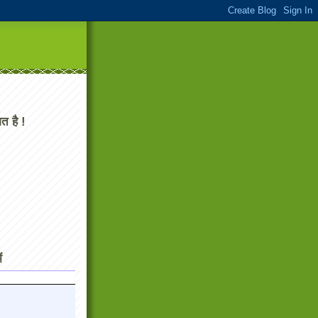
त है !
ं