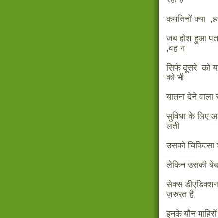
कमसिनों क्या ,ह
जब होश हुआ पता
,वह न
सिर्फ दूसरे को य
को भी
यातना देने वाला
सुविधा के लिए आ
लती
उसको चिकित्सा श
लेकिन उसकी बेबस
सेक्स डीएडिक्शन क
ज़रुरत है
इनके यौन माहिरों