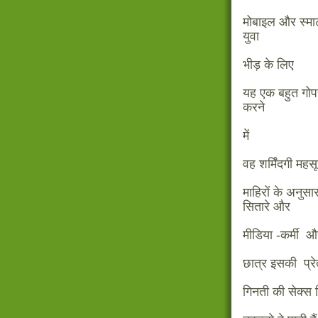
मोबाइल और स्मा
युवा
भीड़ के लिए
यह एक बहुत गोपन
करने
में
वह शर्मिंदगी महस
माहिरों के अनुसार
सितारे और
मीडिया -कर्मी औ
छात्र इसकी प्रेत
गिनती की सेक्स क