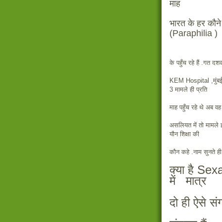
माह
भारत के हर कौन
(Paraphilia )
के पहुँच रहे हैं .गत दश
KEM Hospital ,मुंबई क
3 मामले ही प्रति
माह पहुँच रहे थे अब वह
असलियत में तो मामले इसस
यौन शिक्षा की
कौन कहे .नाम सुनते ही 
क्या है Se
में मात्र
दो ही ऐसे स