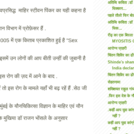
अतिथि कविता :डॉ .व
धिक्कार...
श्वप्रसिद्ध माहिर स्टीवन पिंकर का यही कहना है
पहले तौलो फिर बो
अतिथि कविता :डॉ .वा
ञान विभाग में प्रोफ़ेसर हैं .
धिक...
रीढ़ का एक बिरला 
005 में एक किताब प्रकाशित हुई है "Sex
MYOSITIS O
आरोग्य प्रहरी
चिंतन शिविर का ढों
ं उन लोगों की आप बीती उन्हीं की जुबानी है
Shinde's sha
India declar
चिंतन शिविर का ढो
 इस रोग की ज़द में आने के बाद .
सेहतनामा
तो इस रोग के मामले यहाँ भी बढ़ रहें हैं .सेठ जी
शख्शियत राहुल गा
.फिर इस देश के नौ
आरोग्य प्रहरी
ंबई के यौनचिकित्सा विज्ञान के माहिर एवं यौन
.कहीं आप युवा कांग
नहीं ?
के मुखिया डॉ राजन भोंसले के अनुसार
कहीं आप युवा कांग्
नहीं ?