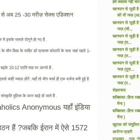
हमें वक्तव्य नहीं च
खानपान से जुडी ह
े से अब 25 -30 मरीज़ सेक्स एडिक्शन
की भी नव्ज़ (आ
खानपान से जुड़ी है
नव्ज़ (चौ...
खानपान से जुड़ी है
क में इसके मामले दोगुने हो गए हैं .
नव्ज़ (त...
खानपान से जुड़ी है
े यौन विद्या के माहिर डॉ प्रकाश कोठारी के पास जहां पहले 1-
नव्ज़ (त...
खानपान से जुडी है
 बढ़के 10-12 प्रति माह पर आगये हैं .
नव्ज़ (दूस...
खानपान से जुड़ी है
े कहीं ज्यादा होंगें .यहाँ तो यौन चर्चा ही एक वर्जना बनी हुई है
नव्ज़ (प...
सेहतनामा
संस्कृति पुलिस के कान खड़े हो जाते हैं .
शख्शियत :हिना रब्ब
मैना )
xaholics Anonymous यहाँ इंडिया
शख्शियत :हिना रब्ब
मैना )
खुराक को संतुलित
ंगठन हैं ?जबकि ईरान में ऐसे 1572
आरोग्य प्रहरी
दुग्धाहार , ,गाय ,ग