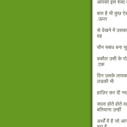
आपको इस शब्द की
बात है भी कुछ ऐसी
.ऊपर
से देखने में उस
वह
यौन सबंध बना चु
बकौल उसी के पोर
.एक
दिन उसके लायक
लडकी भी
हाज़िर कर दी न
साला होते होते 
बतियाना उन्हीं
अर्थों में है जो
रहा है