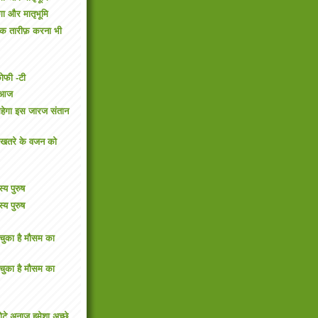
ंगा और मातृभूमि
्थक तारीफ़ करना भी
कोफी -टी
ला आज
हेगा इस जारज संतान
के खतरे के वजन को
य पुरुष
य पुरुष
चुका है मौसम का
चुका है मौसम का
ोटे अनाज हमेशा अच्छे