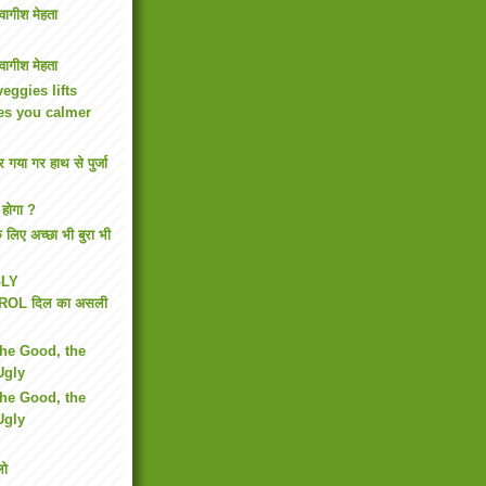
वागीश मेहता
वागीश मेहता
veggies lifts
s you calmer
 गया गर हाथ से पुर्जा
 होगा ?
े लिए अच्छा भी बुरा भी
GLY
OL दिल का असली
The Good, the
Ugly
The Good, the
Ugly
लो