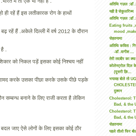
 .भारत में तो एक भी नहीं है .
अतिथि गज़ल :डॉ .
यही है सेकुलरिज्म
ो ही रहें हैं इस लतीकारक रोग के हाथों
अतिथि गज़ल :डॉ .
Eating fruits ,
ढ़ रहें हैं .अकेले दिल्ली में वर्ष 2012 के दौरान
mood ,make
सेहतनामा
अतिथि कविता : गिर
है .
-डॉ .वागीश ...
तेरी तदबीर का क्या
िकार को निकल पड़ें इसका कोई निश्चय नहीं
कोलेस्ट्रोल दिल क
(दूसरी क़ि...
भयावह बोले तो U
शामद करके उसका पीछा करके उसके पीछे पड़के
CHOLESTER
दुश्मन
यौन सम्बन्ध बनाने के लिए राजी करता है लेकिन
Cholesterol: 
Bad, & the 
Cholesterol: 
Bad, & the 
सेहतनामा
में बदल जाए ऐसे लोगों के लिए इसका कोई ठौर
पहले तौलो फिर बो