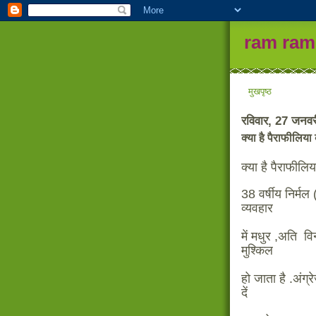
ram ram
मुखपृष्ठ
रविवार, 27 जनव
क्या है पैराफीलिया
क्या है पैराफील
38 वर्षीय निर्
व्यवहार
में मधुर ,अति व
मुश्किल
हो जाता है .अंग्र
दें